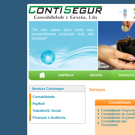
"Se não sabes para onde vais,
provavelmente acabarás num sitio
qualquer"
EMPRESA
MISSÃO
SERVIÇOS
Serviços Contisegur
Serviços
Contabilidade
Contabilidade
PayRoll
Contabilidade Financei
Trabalho/S. Social
Contabilidade de Gest
Contabilidade Orçamen
Finanças e Auditoria
Contabilidade das
Sociedades