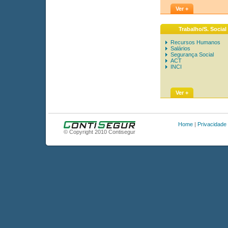
Ver +
Trabalho/S. Social
Recursos Humanos
Salários
Segurança Social
ACT
INCI
Ver +
Home
|
Privacidade
© Copyright 2010 Contisegur