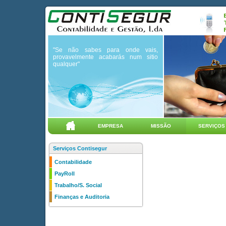
"Se não sabes para onde vais,
provavelmente acabarás num sitio
qualquer"
EMPRESA
MISSÃO
SERVIÇOS
Serviços Contisegur
Contabilidade
PayRoll
Trabalho/S. Social
Finanças e Auditoria