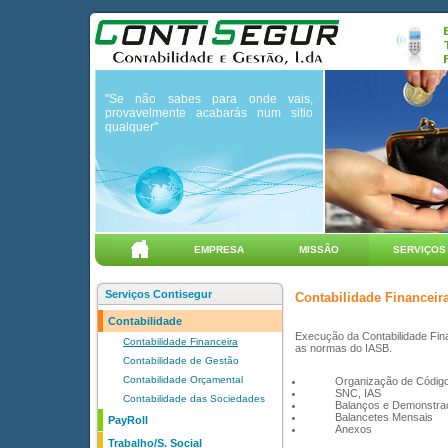
"Se não sabes para onde vais,
provavelmente acabarás num sitio
qualquer"
EMPRESA
MISSÃO
SERVIÇOS
Serviços Contisegur
Contabilidade Financeir
Contabilidade
Execução da Contabilidade Fin
Contabilidade Financeira
as normas do IASB.
Contabilidade de Gestão
Contabilidade Orçamental
Organização de Códig
SNC, IAS
Contabilidade das Sociedades
Balanços e Demonstra
Balancetes Mensais
PayRoll
Anexos
Trabalho/S. Social