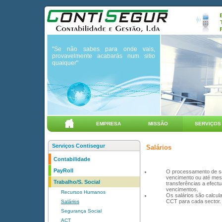
"Se não sabes para onde vais,
provavelmente acabarás num sitio
qualquer"
EMPRESA
MISSÃO
SERVIÇOS
Serviços Contisegur
Salários
Contabilidade
PayRoll
O processamento de sal
vencimento ou até mesm
Trabalho/S. Social
transferências a efec
vencimentos.
Recursos Humanos
Os salários são calcu
CCT para cada sector.
Salários
Segurança Social
ACT