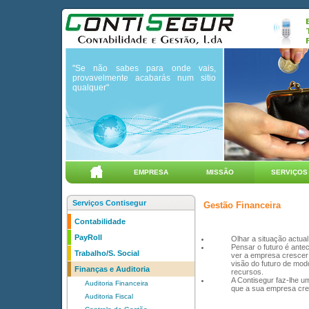
"Se não sabes para onde vais,
provavelmente acabarás num sitio
qualquer"
EMPRESA
MISSÃO
SERVIÇOS
Serviços Contisegur
Gestão Financeira
Contabilidade
PayRoll
Olhar a situação actual
Pensar o futuro é ante
Trabalho/S. Social
ver a empresa crescer 
visão do futuro de mod
Finanças e Auditoria
recursos.
A Contisegur faz-lhe u
Auditoria Financeira
que a sua empresa cre
Auditoria Fiscal